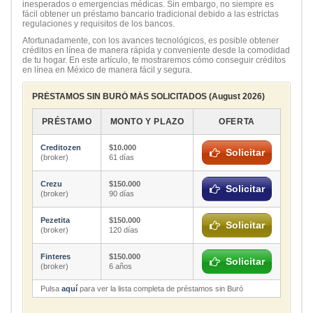
inesperados o emergencias médicas. Sin embargo, no siempre es
fácil obtener un préstamo bancario tradicional debido a las estrictas
regulaciones y requisitos de los bancos.
Afortunadamente, con los avances tecnológicos, es posible obtener
créditos en línea de manera rápida y conveniente desde la comodidad
de tu hogar. En este artículo, te mostraremos cómo conseguir créditos
en línea en México de manera fácil y segura.
PRÉSTAMOS SIN BURÓ MÁS SOLICITADOS (August 2026)
PRÉSTAMO
MONTO Y PLAZO
OFERTA
Creditozen
$10.000
Solicitar
(broker)
61 días
Crezu
$150.000
Solicitar
(broker)
90 días
Pezetita
$150.000
Solicitar
(broker)
120 días
Finteres
$150.000
Solicitar
(broker)
6 años
Pulsa
aquí
para ver la lista completa de préstamos sin Buró