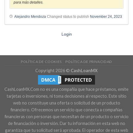
para más detalles.
Alejandro Mendoza
Changed status to publish
November 24, 2023
Login
POLÍTICA DE COOKIES
POLÍTICA DE PRIVACIDAD
Copyright 2026 ©
CashLoanMX
CashLoanMX.Com no es una compañía que hace préstamos, emite
tarjetas o inversiones, ni toma decisiones al respecto. Este sitio
web no constituye una oferta o solicitud de un producto
financiero. Ofrecemos un servicio que conecta a compañías
financieras con personas que necesitan de un producto o servicio
de financiación o inversión. Dar tu información en esta web no
garantiza que tu solicitud será aprobada. El operador de esta web