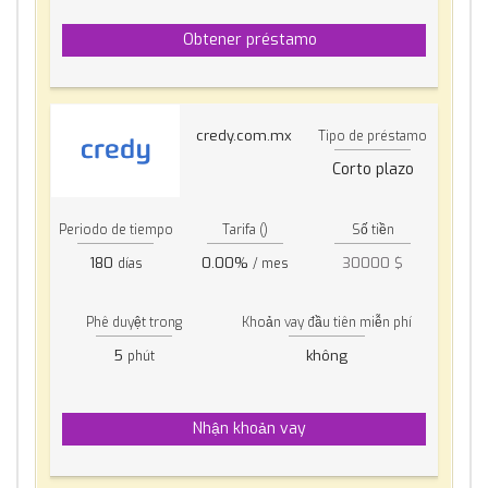
Obtener préstamo
credy.com.mx
Tipo de préstamo
Corto plazo
Periodo de tiempo
Tarifa ()
Số tiền
180
0.00%
30000 $
días
/ mes
Phê duyệt trong
Khoản vay đầu tiên miễn phí
5
không
phút
Nhận khoản vay