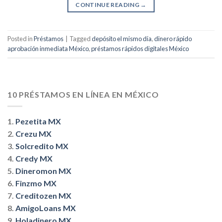
CONTINUE READING
→
Posted in
Préstamos
|
Tagged
depósito el mismo día
,
dinero rápido
aprobación inmediata México
,
préstamos rápidos digitales México
10 PRÉSTAMOS EN LÍNEA EN MÉXICO
1.
Pezetita MX
2.
Crezu MX
3.
Solcredito MX
4.
Credy MX
5.
Dineromon MX
6.
Finzmo MX
7.
Creditozen MX
8.
AmigoLoans MX
9.
Holadinero MX