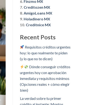
6.
Finzmo MX
7.
Creditozen MX
8.
AmigoLoans MX
9.
Holadinero MX
10.
Creditnice MX
Recent Posts
Requisitos créditos urgentes
hoy: lo que realmente te piden
(y lo que no te dicen)
Dónde conseguir créditos
urgentes hoy con aprobación
inmediata y requisitos mínimos
(Opciones reales + cómo elegir
bien)
La verdad sobre tu primer
crédito al instante: Montos