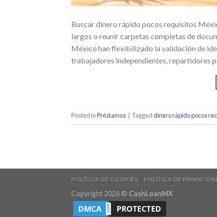
Buscar dinero rápido pocos requisitos Méxi
largos o reunir carpetas completas de docum
México han flexibilizado la validación de i
trabajadores independientes, repartidores p
Posted in
Préstamos
|
Tagged
dinero rápido pocos re
POLÍTICA DE COOKIES
POLÍTICA DE PRIVACIDA
Copyright 2026 ©
CashLoanMX