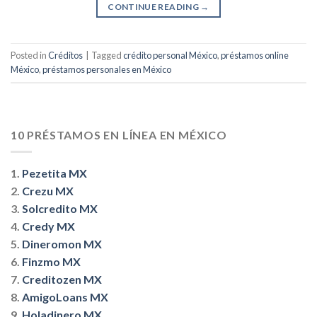
CONTINUE READING
→
Posted in
Créditos
|
Tagged
crédito personal México
,
préstamos online
México
,
préstamos personales en México
10 PRÉSTAMOS EN LÍNEA EN MÉXICO
1.
Pezetita MX
2.
Crezu MX
3.
Solcredito MX
4.
Credy MX
5.
Dineromon MX
6.
Finzmo MX
7.
Creditozen MX
8.
AmigoLoans MX
9.
Holadinero MX