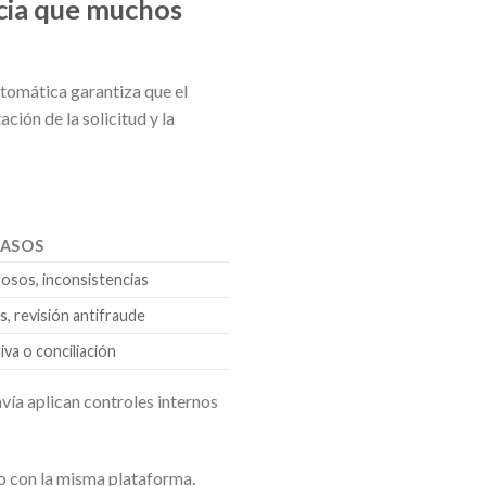
ncia que muchos
tomática garantiza que el
ción de la solicitud y la
RASOS
sos, inconsistencias
s, revisión antifraude
va o conciliación
ía aplican controles internos
so con la misma plataforma.