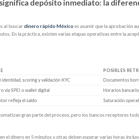
ignifica depósito inmediato: la difere
s al buscar
dinero rápido México
es asumir que la aprobación au
tos. En la práctica, existen varias etapas operativas entre la acepta
RE
POSIBLES RET
e identidad, scoring y validación KYC
Documentos borro
o vía SPEI o wallet digital
Horarios bancario
tor refleja el saldo
Saturación operati
matizan gran parte del proceso, pero los bancos receptores todav
en el dinero en 5 minutos y otras deben esperar varias horas inclu