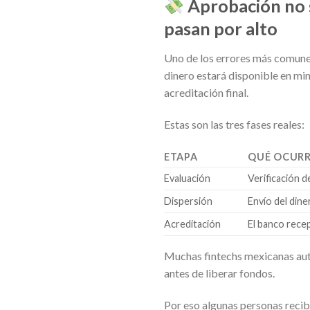
Aprobación no s
pasan por alto
Uno de los errores más comune
dinero estará disponible en minu
acreditación final.
Estas son las tres fases reales:
ETAPA
QUÉ OCUR
Evaluación
Verificación d
Dispersión
Envío del diner
Acreditación
El banco recep
Muchas fintechs mexicanas auto
antes de liberar fondos.
Por eso algunas personas recib