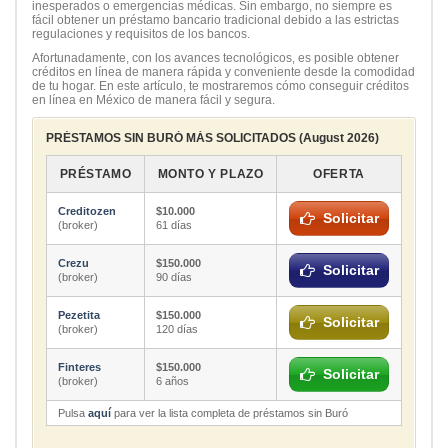
inesperados o emergencias médicas. Sin embargo, no siempre es
fácil obtener un préstamo bancario tradicional debido a las estrictas
regulaciones y requisitos de los bancos.
Afortunadamente, con los avances tecnológicos, es posible obtener
créditos en línea de manera rápida y conveniente desde la comodidad
de tu hogar. En este artículo, te mostraremos cómo conseguir créditos
en línea en México de manera fácil y segura.
PRÉSTAMOS SIN BURÓ MÁS SOLICITADOS (August 2026)
PRÉSTAMO
MONTO Y PLAZO
OFERTA
Creditozen
$10.000
Solicitar
(broker)
61 días
Crezu
$150.000
Solicitar
(broker)
90 días
Pezetita
$150.000
Solicitar
(broker)
120 días
Finteres
$150.000
Solicitar
(broker)
6 años
Pulsa
aquí
para ver la lista completa de préstamos sin Buró