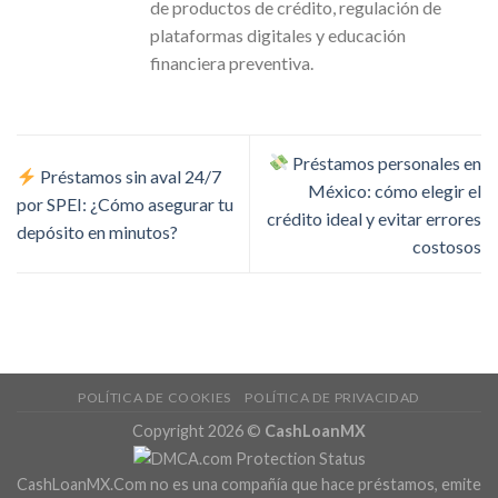
de productos de crédito, regulación de
plataformas digitales y educación
financiera preventiva.
Préstamos personales en
Préstamos sin aval 24/7
México: cómo elegir el
por SPEI: ¿Cómo asegurar tu
crédito ideal y evitar errores
depósito en minutos?
costosos
POLÍTICA DE COOKIES
POLÍTICA DE PRIVACIDAD
Copyright 2026 ©
CashLoanMX
CashLoanMX.Com no es una compañía que hace préstamos, emite