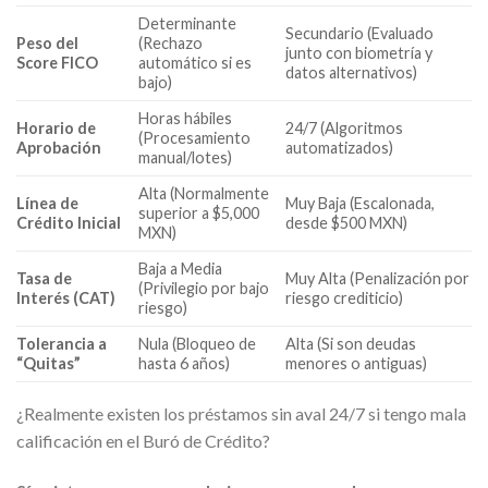
Determinante
Secundario (Evaluado
Peso del
(Rechazo
junto con biometría y
Score FICO
automático si es
datos alternativos)
bajo)
Horas hábiles
Horario de
24/7 (Algoritmos
(Procesamiento
Aprobación
automatizados)
manual/lotes)
Alta (Normalmente
Línea de
Muy Baja (Escalonada,
superior a $5,000
Crédito Inicial
desde $500 MXN)
MXN)
Baja a Media
Tasa de
Muy Alta (Penalización por
(Privilegio por bajo
Interés (CAT)
riesgo crediticio)
riesgo)
Tolerancia a
Nula (Bloqueo de
Alta (Si son deudas
“Quitas”
hasta 6 años)
menores o antiguas)
¿Realmente existen los préstamos sin aval 24/7 si tengo mala
calificación en el Buró de Crédito?