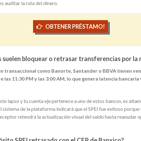
es auditar la ruta del dinero.
OBTENER PRÉSTAMO!
suelen bloquear o retrasar transferencias por la
men transaccional como Banorte, Santander o BBVA tienen v
as 11:30 PM y las 3:00 AM, lo que genera latencia bancaria 
 este lapso y tu cuenta eje pertenece a uno de estos bancos, es alt
El sistema de la plataforma indicará que el SPEI fue exitoso porqu
eceptor retendrá la actualización visual del saldo hasta reanudar 
sito SPEI retrasado con el CEP de Banxico?