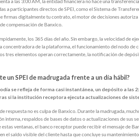
cuenta a las 3:00 AM, la entidad financiera no hace una transferenci
s a participantes directos de SPEI, como el Sistema de Transfer
 firmas digitalmente tu contrato, el motor de decisiones autoriza
a de compensación de Banxico.
umpidamente, los 365 días del año. Sin embargo, la velocidad de ej
nta concentradora de la plataforma, el funcionamiento del nodo de c
los tres elementos operan correctamente, la notificación de depósit
e un SPEI de madrugada frente a un día hábil?
odía se refleja de forma casi instantánea, un depósito a las
as si la institución receptora ejecuta actualizaciones de sis
 de respuesta no es culpa de Banxico. Durante la madrugada, much
ón interna, respaldos de bases de datos o actualizaciones de sus s
e estas ventanas, el banco receptor puede recibir el mensaje de B
en el saldo visible del cliente hasta que concluye su mantenimiento