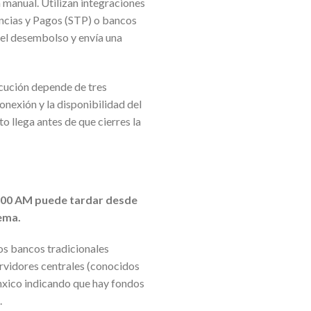
a manual. Utilizan integraciones
encias y Pagos (STP) o bancos
 el desembolso y envía una
ecución depende de tres
onexión y la disponibilidad del
o llega antes de que cierres la
 2:00 AM puede tardar desde
tema.
os bancos tradicionales
ervidores centrales (conocidos
anxico indicando que hay fondos
.