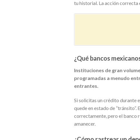
tu historial. La acción correcta 
¿Qué bancos mexicanos 
Instituciones de gran volu
programadas a menudo entre l
entrantes.
Si solicitas un crédito durante
quede en estado de “tránsito”. 
correctamente, pero el banco r
amanecer.
¿Cómo rastrear un depó