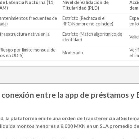
 de Latencia Nocturna (11
Nivel de Validación de
Acci
 AM)
Titularidad (PLD)
demo
antenimientos frecuentes de
Estricto (Rechaza si el
Espe
ada)
RFC/Nombre no coincide)
en lo
nfraestructura nativa en la
Estricto (Match algorítmico de
Vali
identidad)
Riesgo por límite mensual de
Veri
Moderado
os en UDIS)
el lí
conexión entre la app de préstamos y Ba
d, la plataforma emite una orden de transferencia al Sistem
ual liquida montos menores a 8,000 MXN en un SLA promedio de