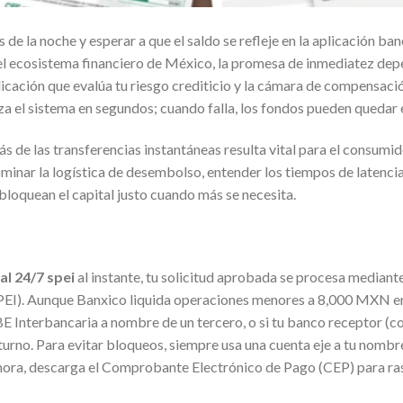
as de la noche y esperar a que el saldo se refleje en la aplicación b
n el ecosistema financiero de México, la promesa de inmediatez de
licación que evalúa tu riesgo crediticio y la cámara de compensac
uza el sistema en segundos; cuando falla, los fondos pueden quedar
rás de las transferencias instantáneas resulta vital para el consumi
inar la logística de desembolso, entender los tiempos de latencia 
bloquean el capital justo cuando más se necesita.
al 24/7 spei
al instante, tu solicitud aprobada se procesa mediant
SPEI). Aunque Banxico liquida operaciones menores a 8,000 MXN e
BE Interbancaria a nombre de un tercero, o si tu banco receptor 
no. Para evitar bloqueos, siempre usa una cuenta eje a tu nombre, 
mora, descarga el Comprobante Electrónico de Pago (CEP) para ras