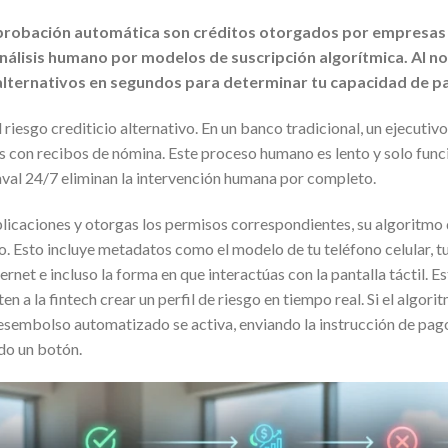
probación automática son créditos otorgados por empresas 
 análisis humano por modelos de suscripción algorítmica. Al no
alternativos en segundos para determinar tu capacidad de p
 riesgo crediticio alternativo. En un banco tradicional, un ejecutivo r
os con recibos de nómina. Este proceso humano es lento y solo funci
val 24/7 eliminan la intervención humana por completo.
licaciones y otorgas los permisos correspondientes, su algoritmo de
ivo. Esto incluye metadatos como el modelo de tu teléfono celular, t
ternet e incluso la forma en que interactúas con la pantalla táctil.
n a la fintech crear un perfil de riesgo en tiempo real. Si el algor
desembolso automatizado se activa, enviando la instrucción de pago
do un botón.