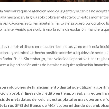
n familiar requiere atención médica urgente y la clínica no acepta t
falla mecánica y la grúa solo cobra en efectivo. En estos momentos 
us aplicaciones están en mantenimiento y el proceso burocrático ha
 ha intervenido para cubrir una brecha de exclusión financiera que 
da y recibir el dinero en cuestión de minutos ya no es ciencia ficci
ipción algorítmica han hecho posible acceder a liquidez sin necesid
n fiador físico. Sin embargo, esta velocidad operativa tiene reglas 
r a la perfección antes de instalar cualquier aplicación financiera 
on soluciones de financiamiento digital que utilizan algoritmos
icio y aprobar líneas de crédito en tiempo real, sin requerir g
isis de metadatos del celular, estas plataformas operan de f
 de la red SPEI del Banco de México, permitiendo desembolso