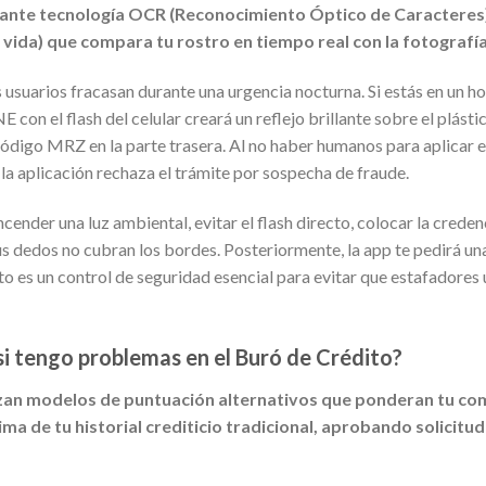
diante tecnología OCR (Reconocimiento Óptico de Caracteres)
vida) que compara tu rostro en tiempo real con la fotografía d
 usuarios fracasan durante una urgencia nocturna. Si estás en un hos
E con el flash del celular creará un reflejo brillante sobre el plás
código MRZ en la parte trasera. Al no haber humanos para aplicar el 
y la aplicación rechaza el trámite por sospecha de fraude.
cender una luz ambiental, evitar el flash directo, colocar la creden
us dedos no cubran los bordes. Posteriormente, la app te pedirá un
to es un control de seguridad esencial para evitar que estafadores
si tengo problemas en el Buró de Crédito?
izan modelos de puntuación alternativos que ponderan tu co
ima de tu historial crediticio tradicional, aprobando solicitu