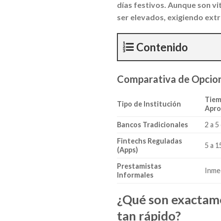
días festivos. Aunque son vi
ser elevados, exigiendo ext
Contenido
Comparativa de Opcion
Tiem
Tipo de Institución
Apro
Bancos Tradicionales
2 a 5
Fintechs Reguladas
5 a 
(Apps)
Prestamistas
Inme
Informales
¿Qué son exactame
tan rápido?