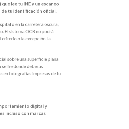
 que lee tu INE y un escaneo
e tu identificación oficial.
pital o en la carretera oscura,
tico. El sistema OCR no podrá
criterio o la excepción, la
cial sobre una superficie plana
a selfie donde deberás
 usen fotografías impresas de tu
mportamiento digital y
des incluso con marcas