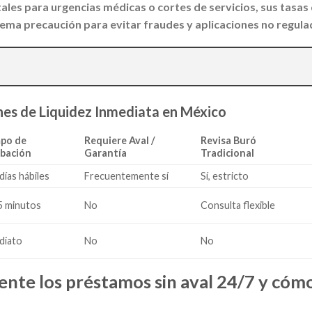
tales para urgencias médicas o cortes de servicios, sus tasas 
rema precaución para evitar fraudes y aplicaciones no regula
es de Liquidez Inmediata en México
po de
Requiere Aval /
Revisa Buró
bación
Garantía
Tradicional
 días hábiles
Frecuentemente sí
Sí, estricto
15 minutos
No
Consulta flexible
diato
No
No
nte los préstamos sin aval 24/7 y cóm