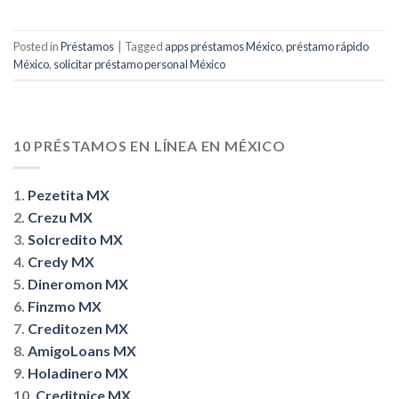
Posted in
Préstamos
|
Tagged
apps préstamos México
,
préstamo rápido
México
,
solicitar préstamo personal México
10 PRÉSTAMOS EN LÍNEA EN MÉXICO
1.
Pezetita MX
2.
Crezu MX
3.
Solcredito MX
4.
Credy MX
5.
Dineromon MX
6.
Finzmo MX
7.
Creditozen MX
8.
AmigoLoans MX
9.
Holadinero MX
10.
Creditnice MX