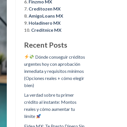
6.
Finzmo MX
7.
Creditozen MX
8.
AmigoLoans MX
9.
Holadinero MX
10.
Creditnice MX
Recent Posts
Dónde conseguir créditos
urgentes hoy con aprobación
inmediata y requisitos mínimos
(Opciones reales + cómo elegir
bien)
La verdad sobre tu primer
crédito al instante: Montos
reales y cómo aumentar tu
límite
Fidea MX: Te Presto Dinero Sin